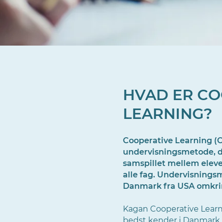
HVAD ER CO
LEARNING?
Cooperative Learning (C
undervisningsmetode, d
samspillet mellem elever
alle fag. Undervisnings
Danmark fra USA omkri
Kagan Cooperative Learni
bedst kender i Danmark, 