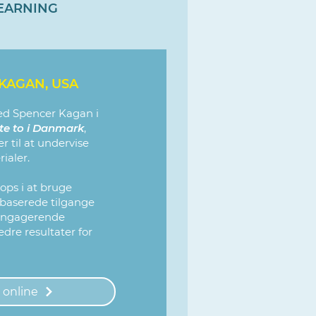
LEARNING
KAGAN, USA
ed Spencer Kagan i
te to i Danmark
,
r til at undervise
ialer.
ops i at bruge
baserede tilgange
 engagerende
dre resultater for
 online