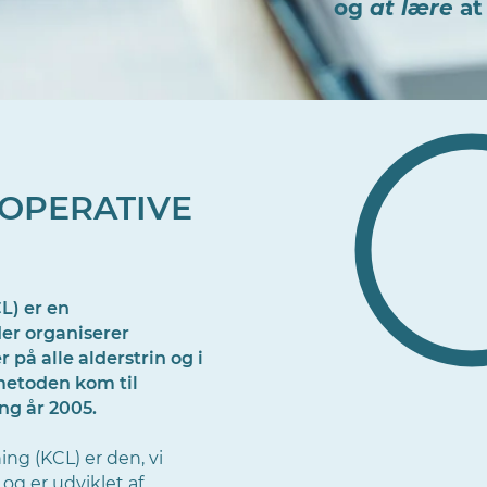
og
at lære
at
OPERATIVE
L) er en
er organiserer
 på alle alderstrin og i
metoden kom til
ng år 2005.
ng (KCL) er den, vi
og er udviklet af