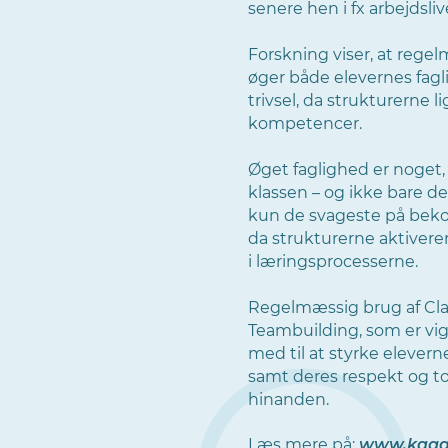
senere hen i fx arbejdsliv
Forskning viser, at rege
øger både elevernes fag
trivsel, da strukturerne l
kompetencer.
Øget faglighed er noget, d
klassen – og ikke bare de
kun de svageste på beko
da strukturerne aktiverer 
i læringsprocesserne.
Regelmæssig brug af Cla
Teambuilding, som er vig
med til at styrke elevern
samt deres respekt og to
hinanden.
Læs mere på:
www.kaga