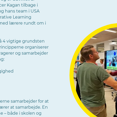
er Kagan tilbage i
og hans team i USA
rative Learning
 med lærere rundt om i
å 4 vigtige grundsten
Principperne organiserer
ragerer og samarbejder
ng:
gighed
erne samarbejder for at
ærer at samarbejde. En
e – både i skolen og