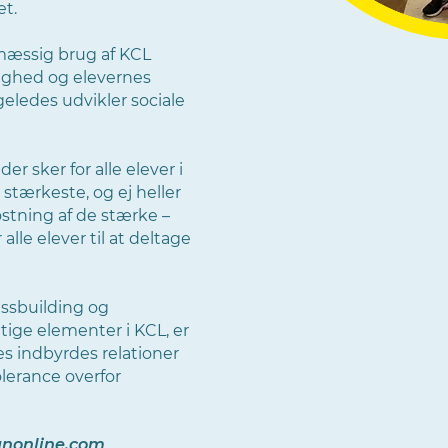
et.
lmæssig brug af KCL
lighed og elevernes
igeledes udvikler sociale
er sker for alle elever i
 stærkeste, og ej heller
stning af de stærke –
alle elever til at deltage
ssbuilding og
tige elementer i KCL, er
es indbyrdes relationer
lerance overfor
nonline.com