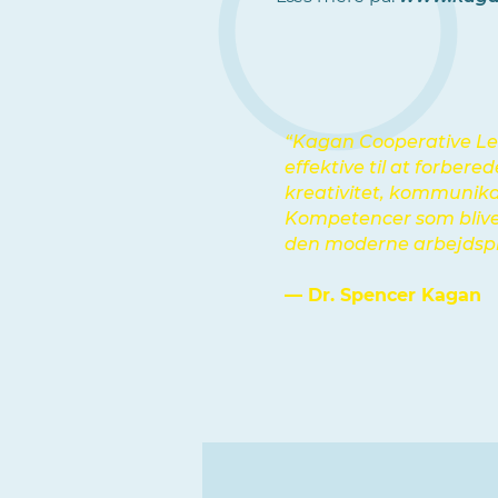
“Kagan Cooperative Lea
effektive til at forber
kreativitet, kommunik
Kompetencer som blive
den moderne arbejdspl
— Dr. Spencer Kagan