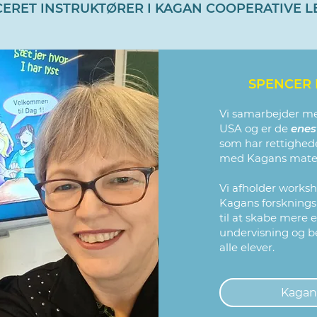
CERET INSTRUKTØRER I KAGAN COOPERATIVE 
SPENCER 
Vi samarbejder m
USA og er de
enes
som har rettighede
med Kagans mater
Vi afholder worksh
Kagans forsknings
til at skabe mere
undervisning og be
alle elever.
Kagan