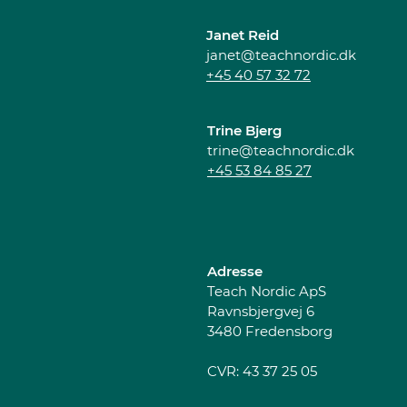
Janet Reid
janet@teachnordic.dk
+45 40 57 32 72
Trine Bjerg
trine@teachnordic.dk
+45 53 84 85 27​
Adresse
Teach Nordic ApS
Ravnsbjergvej 6
3480 Fredensborg
CVR: 43 37 25 05