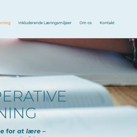
arning
Inkluderende Læringsmiljøer
Om os
Kontakt
ERATIVE
NING
e for
at lære
–